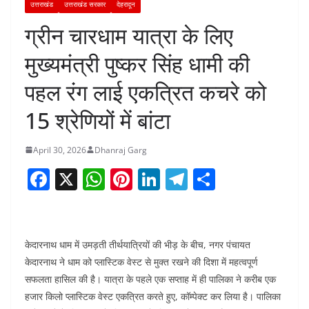
उत्तराखंड
उत्तराखंड सरकार
देहरादून
ग्रीन चारधाम यात्रा के लिए
मुख्यमंत्री पुष्कर सिंह धामी की
पहल रंग लाई एकत्रित कचरे को
15 श्रेणियों में बांटा
April 30, 2026
Dhanraj Garg
F
X
W
Pi
Li
T
S
a
h
nt
n
el
h
c
at
er
k
e
ar
e
s
e
e
gr
e
केदारनाथ धाम में उमड़ती तीर्थयात्रियों की भीड़ के बीच, नगर पंचायत
b
A
st
dI
a
केदारनाथ ने धाम को प्लास्टिक वेस्ट से मुक्त रखने की दिशा में महत्वपूर्ण
सफलता हासिल की है। यात्रा के पहले एक सप्ताह में ही पालिका ने करीब एक
o
p
n
m
हजार किलो प्लास्टिक वेस्ट एकत्रित करते हुए, कॉम्पेक्ट कर लिया है। पालिका