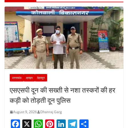
उत्तराखंड
क्राइम
देहरादून
एसएसपी दून की सख्ती से नशा तस्करों की हर
कड़ी को तोड़ती दून पुलिस
August 9, 2026
Dhanraj Garg
F
X
W
Pi
Li
T
S