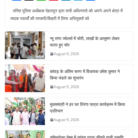
a
h
nt
n
el
h
वरिष्ठ पुलिस अधीक्षक देहरादून द्वारा सभी अधिनस्तो को अपने-अपने क्षेत्र में
c
at
er
k
e
ar
मादक पदार्थों की तस्करी/बिक्री में लिप्त अभियुक्तों को
e
s
e
e
gr
e
b
A
st
dI
a
न्यू राणा ज्वेलर्स में चोरी, लाखों के आभूषण लेकर
o
p
n
m
फरार हुए चोर
o
p
August 9, 2026
k
कांवड़ के अंतिम चरण में विधायक उमेश कुमार ने
किया भंडारे का शुभारंभ
August 9, 2026
मुख्यमंत्री ने हर घर तिरंगा यात्रा कार्यक्रम में किया
प्रतिभाग
August 9, 2026
कॉमनवेल्थ गेम्स में कांस्य पदक जीतने वाली उन्नति