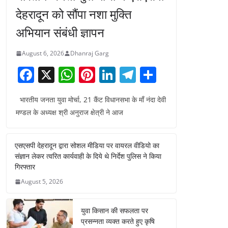
देहरादून को सौंपा नशा मुक्ति
अभियान संबंधी ज्ञापन
August 6, 2026
Dhanraj Garg
F
X
W
Pi
Li
T
S
a
h
nt
n
el
h
भारतीय जनता युवा मोर्चा, 21 कैंट विधानसभा के माँ नंदा देवी
c
at
er
k
e
ar
मण्डल के अध्यक्ष श्री अनुराज क्षेत्री ने आज
e
s
e
e
gr
e
b
A
st
dI
a
एसएसपी देहरादून द्वारा सोशल मीडिया पर वायरल वीडियो का
o
p
n
m
संज्ञान लेकर त्वरित कार्यवाही के दिये थे निर्देश पुलिस ने किया
o
p
गिरफ्तार
August 5, 2026
k
युवा किसान की सफलता पर
प्रसन्नता व्यक्त करते हुए कृषि