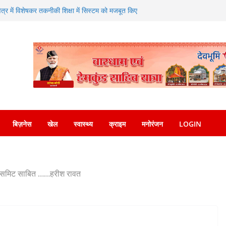
ण का संगम—SDRF ने शंकराचार्य चौक पर लगाया निःशुल्क
क्षेत्र में विशेषकर तकनीकी शिक्षा में सिस्टम को मजबूत किए
िए जाने पर दिया जोर
 ने एसएसपी देहरादून को सौंपा नशा मुक्ति अभियान संबंधी
सोशल मीडिया पर वायरल वीडियो का संज्ञान लेकर त्वरित
देश पुलिस ने किया गिरफ्तार
प्रसन्नता व्यक्त करते हुए कृषि मंत्री गणेश जोशी ने
नाएं
बिज़नेस
खेल
स्वास्थ्य
क्राइम
मनोरंजन
LOGIN
िक समिट साबित ……हरीश रावत