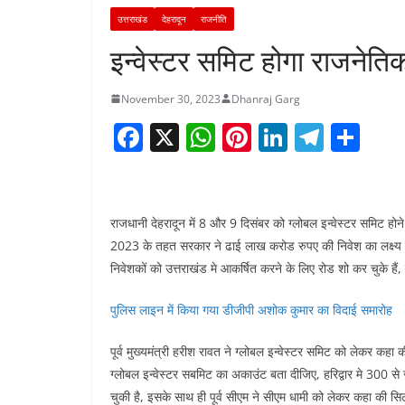
उत्तराखंड
देहरादून
राजनीति
इन्वेस्टर समिट होगा राजने
November 30, 2023
Dhanraj Garg
F
X
W
Pi
Li
T
S
a
h
nt
n
el
h
c
at
er
k
e
ar
e
s
e
e
gr
e
राजधानी देहरादून में 8 और 9 दिसंबर को ग्लोबल इन्वेस्टर समिट होने
b
A
st
dI
a
2023 के तहत सरकार ने ढाई लाख करोड रुपए की निवेश का लक्ष्य रखा
निवेशकों को उत्तराखंड मे आकर्षित करने के लिए रोड शो कर चुके हैं
o
p
n
m
o
p
पुलिस लाइन में किया गया डीजीपी अशोक कुमार का विदाई समारोह
k
पूर्व मुख्यमंत्री हरीश रावत ने ग्लोबल इन्वेस्टर समिट को लेकर क
ग्लोबल इन्वेस्टर सबमिट का अकाउंट बता दीजिए, हरिद्वार मे 300 से 
चुकी है, इसके साथ ही पूर्व सीएम ने सीएम धामी को लेकर कहा की सि