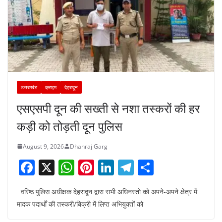
उत्तराखंड
क्राइम
देहरादून
एसएसपी दून की सख्ती से नशा तस्करों की हर
कड़ी को तोड़ती दून पुलिस
August 9, 2026
Dhanraj Garg
F
X
W
Pi
Li
T
S
a
h
nt
n
el
h
वरिष्ठ पुलिस अधीक्षक देहरादून द्वारा सभी अधिनस्तो को अपने-अपने क्षेत्र में
c
at
er
k
e
ar
मादक पदार्थों की तस्करी/बिक्री में लिप्त अभियुक्तों को
e
s
e
e
gr
e