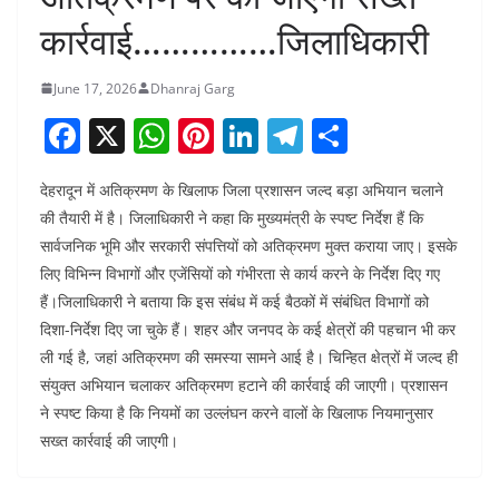
कार्रवाई……………जिलाधिकारी
June 17, 2026
Dhanraj Garg
F
X
W
Pi
Li
T
S
a
h
nt
n
el
h
देहरादून में अतिक्रमण के खिलाफ जिला प्रशासन जल्द बड़ा अभियान चलाने
c
at
er
k
e
ar
की तैयारी में है। जिलाधिकारी ने कहा कि मुख्यमंत्री के स्पष्ट निर्देश हैं कि
e
s
e
e
gr
e
सार्वजनिक भूमि और सरकारी संपत्तियों को अतिक्रमण मुक्त कराया जाए। इसके
b
A
st
dI
a
लिए विभिन्न विभागों और एजेंसियों को गंभीरता से कार्य करने के निर्देश दिए गए
o
p
n
m
हैं।जिलाधिकारी ने बताया कि इस संबंध में कई बैठकों में संबंधित विभागों को
दिशा-निर्देश दिए जा चुके हैं। शहर और जनपद के कई क्षेत्रों की पहचान भी कर
o
p
ली गई है, जहां अतिक्रमण की समस्या सामने आई है। चिन्हित क्षेत्रों में जल्द ही
k
संयुक्त अभियान चलाकर अतिक्रमण हटाने की कार्रवाई की जाएगी। प्रशासन
ने स्पष्ट किया है कि नियमों का उल्लंघन करने वालों के खिलाफ नियमानुसार
सख्त कार्रवाई की जाएगी।