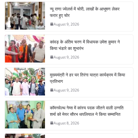
b
A
st
dI
a
न्यू राणा ज्वेलर्स में चोरी, लाखों के आभूषण लेकर
o
p
n
m
फरार हुए चोर
o
p
August 9, 2026
k
कांवड़ के अंतिम चरण में विधायक उमेश कुमार ने
किया भंडारे का शुभारंभ
August 9, 2026
मुख्यमंत्री ने हर घर तिरंगा यात्रा कार्यक्रम में किया
प्रतिभाग
August 9, 2026
कॉमनवेल्थ गेम्स में कांस्य पदक जीतने वाली उन्नति
शर्मा को मेयर सौरभ थपलियाल ने किया सम्मानित
August 8, 2026