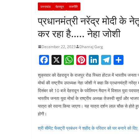
उत्तराखंड
देहरादून
राजनीति
प्रधानमंत्री नरेंद्र मोदी के न
कर रहा है….. नेहा जोशी
December 22, 2023
Dhanraj Garg
F
X
W
Pi
Li
T
S
a
h
nt
n
el
h
शुक्रवार को देहरादून के राजपुर रोड स्थित होटल में भारतीय जनता पार
c
at
er
k
e
ar
मोर्चा की राष्ट्रीय उपाध्यक्ष नेहा जोशी ने कहा कि प्रधानमंत्री नरेंद
e
s
e
e
gr
e
दिसंबर को 10 बजे देहरादून के पवेलियन मैदान में विशाल युवा पदयात्र
b
A
st
dI
a
भारतीय जनता युवा मोर्चा के राष्ट्रीय अध्यक्ष तेजस्वी सूर्या और भाजप
o
p
n
m
यात्रा को रवाना किया जाएगा। यह यात्रा दर्शन लाल चौक से होते हुए
होगी।
o
p
k
श्री सीमेंट फैक्ट्री प्रबंधन ने शहीद के परिवार को घर बनाने को दिए