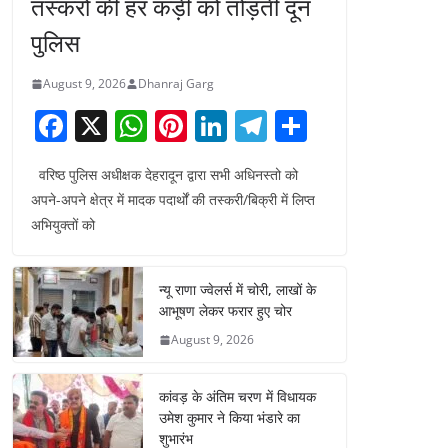
तस्करों की हर कड़ी को तोड़ती दून
पुलिस
August 9, 2026
Dhanraj Garg
F
X
W
Pi
Li
T
S
a
h
nt
n
el
h
वरिष्ठ पुलिस अधीक्षक देहरादून द्वारा सभी अधिनस्तो को
c
at
er
k
e
ar
अपने-अपने क्षेत्र में मादक पदार्थों की तस्करी/बिक्री में लिप्त
e
s
e
e
gr
e
अभियुक्तों को
b
A
st
dI
a
o
p
n
m
न्यू राणा ज्वेलर्स में चोरी, लाखों के
o
p
आभूषण लेकर फरार हुए चोर
k
August 9, 2026
कांवड़ के अंतिम चरण में विधायक
उमेश कुमार ने किया भंडारे का
शुभारंभ