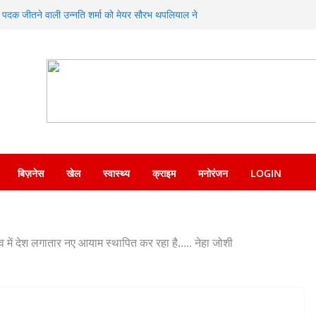
गा यात्रा कार्यक्रम में किया प्रतिभाग
स्य पदक जीतने वाली उन्नति शर्मा को मेयर सौरभ थपलियाल ने
े नशा तस्करों की हर कड़ी को तोड़ती दून पुलिस
ोरी, लाखों के आभूषण लेकर फरार हुए चोर
 विधायक उमेश कुमार ने किया भंडारे का शुभारंभ
बिज़नेस
खेल
स्वास्थ्य
क्राइम
मनोरंजन
LOGIN
ेतृत्व में देश लगातार नए आयाम स्थापित कर रहा है….. नेहा जोशी