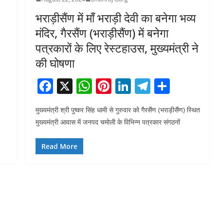
भराड़ीसैंण में माँ भराड़ी देवी का बनेगा भव्य
मंदिर, गैरसैंण (भराड़ीसैंण) में बनेगा
पत्रकारों के लिए रेस्टहाउस, मुख्यमंत्री ने
की घोषणा
F
X
W
Pi
Li
T
S
a
h
nt
n
el
h
मुख्यमंत्री श्री पुष्कर सिंह धामी से गुरुवार को गैरसैंण (भराड़ीसैंण) स्थित
c
at
er
k
e
ar
मुख्यमंत्री आवास में जनपद चमोली के विभिन्न पत्रकार संगठनों
e
s
e
e
gr
e
b
A
st
dI
a
Read More
o
p
n
m
o
p
k