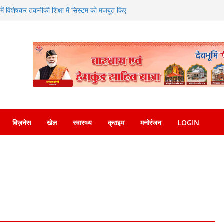
ा संगम—SDRF ने शंकराचार्य चौक पर लगाया निःशुल्क
त्र में विशेषकर तकनीकी शिक्षा में सिस्टम को मजबूत किए
ाने पर दिया जोर
एसएसपी देहरादून को सौंपा नशा मुक्ति अभियान संबंधी
ल मीडिया पर वायरल वीडियो का संज्ञान लेकर त्वरित
पुलिस ने किया गिरफ्तार
सन्नता व्यक्त करते हुए कृषि मंत्री गणेश जोशी ने
बिज़नेस
खेल
स्वास्थ्य
क्राइम
मनोरंजन
LOGIN