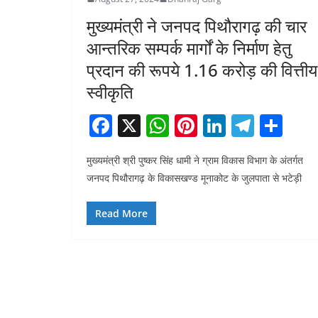
मुख्यमंत्री ने जनपद पिथौरागढ़ की चार
आन्तरिक सम्पर्क मार्गों के निर्माण हेतु
प्रदान की रूपये 1.16 करोड़ की वित्तीय
स्वीकृति
F
X
W
Pi
Li
T
S
a
h
nt
n
el
h
मुख्यमंत्री श्री पुष्कर सिंह धामी ने ग्राम विकास विभाग के अंतर्गत
c
at
er
k
e
ar
जनपद पिथौरागढ़ के विकासखण्ड मूनाकोट के जुलपाता से भटेड़ी
e
s
e
e
gr
e
b
A
st
dI
a
Read More
o
p
n
m
o
p
k