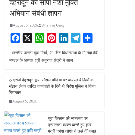
देहरादून को सौंपा नशा मुक्ति
अभियान संबंधी ज्ञापन
August 6, 2026
Dhanraj Garg
F
X
W
Pi
Li
T
S
a
h
nt
n
el
h
भारतीय जनता युवा मोर्चा, 21 कैंट विधानसभा के माँ नंदा देवी
c
at
er
k
e
ar
मण्डल के अध्यक्ष श्री अनुराज क्षेत्री ने आज
e
s
e
e
gr
e
b
A
st
dI
a
एसएसपी देहरादून द्वारा सोशल मीडिया पर वायरल वीडियो का
o
p
n
m
संज्ञान लेकर त्वरित कार्यवाही के दिये थे निर्देश पुलिस ने किया
o
p
गिरफ्तार
August 5, 2026
k
युवा किसान की सफलता पर
प्रसन्नता व्यक्त करते हुए कृषि
मंत्री गणेश जोशी ने उन्हें दीं बधाई