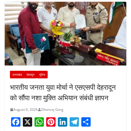
उत्तराखंड
देहरादून
पुलिस
भारतीय जनता युवा मोर्चा ने एसएसपी देहरादून
को सौंपा नशा मुक्ति अभियान संबंधी ज्ञापन
August 6, 2026
Dhanraj Garg
F
X
W
Pi
Li
T
S