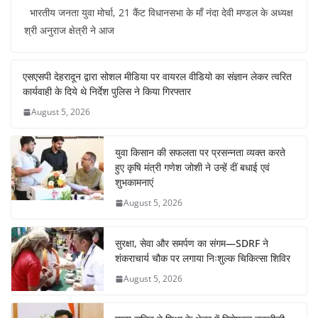
a
h
nt
n
el
h
भारतीय जनता युवा मोर्चा, 21 कैंट विधानसभा के माँ नंदा देवी मण्डल के अध्यक्ष
c
at
er
k
e
ar
श्री अनुराज क्षेत्री ने आज
e
s
e
e
gr
e
b
A
st
dI
a
एसएसपी देहरादून द्वारा सोशल मीडिया पर वायरल वीडियो का संज्ञान लेकर त्वरित
o
p
n
m
कार्यवाही के दिये थे निर्देश पुलिस ने किया गिरफ्तार
o
p
August 5, 2026
k
युवा किसान की सफलता पर प्रसन्नता व्यक्त करते
हुए कृषि मंत्री गणेश जोशी ने उन्हें दीं बधाई एवं
शुभकामनाएं
August 5, 2026
सुरक्षा, सेवा और समर्पण का संगम—SDRF ने
शंकराचार्य चौक पर लगाया निःशुल्क चिकित्सा शिविर
August 5, 2026