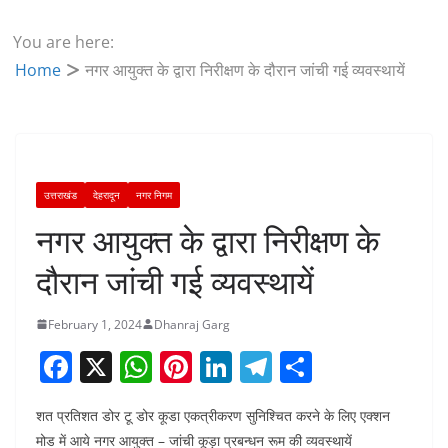
You are here:
Home
नगर आयुक्त के द्वारा निरीक्षण के दौरान जांची गई व्यवस्थायें
उत्तराखंड
देहरादून
नगर निगम
नगर आयुक्त के द्वारा निरीक्षण के
दौरान जांची गई व्यवस्थायें
February 1, 2024
Dhanraj Garg
F
X
W
Pi
Li
T
S
a
h
nt
n
el
h
शत प्रतिशत डोर टू डोर कूडा एकत्रीकरण सुनिश्चित करने के लिए एक्शन
c
at
er
k
e
ar
मोड में आये नगर आयुक्त – जांची कूड़ा प्रबन्धन रूम की व्यवस्थायें