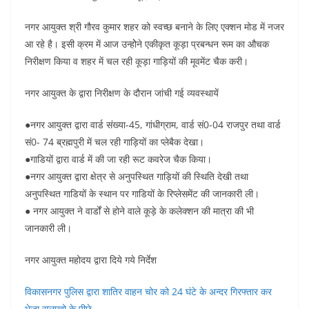
e
s
e
e
gr
e
b
A
st
dI
a
नगर आयुक्त श्री गौरव कुमार शहर को स्वच्छ बनाने के लिए एक्शन मोड में नजर
आ रहे है। इसी क्रम में आज उन्होेने एकीकृत कूड़ा प्रबन्धन रूम का औचक
o
p
n
m
निरीक्षण किया व शहर में चल रही कूड़ा गाड़ियों की मूवमेंट चैक करी।
o
p
k
नगर आयुक्त के द्वारा निरीक्षण के दौरान जांची गई व्यवस्थायें
●नगर आयुक्त द्वारा वार्ड संख्या-45, गांधीग्राम, वार्ड सं0-04 राजपुर तथा वार्ड
सं0- 74 ब्रह्मपुरी में चल रही गाड़ियों का प्लेबैक देखा।
●गाडियों द्वारा वार्ड में की जा रही रूट कवरेज चैक किया।
●नगर आयुक्त द्वारा क्षेत्र से अनुपस्थित गाड़ियों की स्थिति देखी तथा
अनुपस्थित गाडियों के स्थान पर गाडियों के रिप्लेसमेंट की जानकारी ली।
● नगर आयुक्त ने वार्डों से होने वाले कूड़े के कलेक्शन की मात्रा की भी
जानकारी ली।
नगर आयुक्त महोदय द्वारा दिये गये निर्देश
विकासनगर पुलिस द्वारा शातिर वाहन चोर को 24 घंटे के अन्दर गिरफ्तार कर
भेजा सलाखो के पीछे