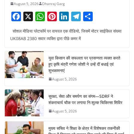
August 5, 2026
Dhanraj Garg
F
X
W
Pi
Li
T
S
a
h
nt
n
el
h
सोशल मीडिया प्लेटफॉर्म पर वायरल एक वीडियो, जिसमें मोटर साईकिल संख्या
c
at
er
k
e
ar
UK08AB 2380 सवार व्यक्ति द्वारा पीछे कमर में
e
s
e
e
gr
e
b
A
st
dI
a
युवा किसान की सफलता पर प्रसन्नता व्यक्त करते
o
p
n
m
हुए कृषि मंत्री गणेश जोशी ने उन्हें दीं बधाई एवं
o
p
शुभकामनाएं
August 5, 2026
k
सुरक्षा, सेवा और समर्पण का संगम—SDRF ने
शंकराचार्य चौक पर लगाया निःशुल्क चिकित्सा शिविर
August 5, 2026
मुख्य सचिव ने शिक्षा के क्षेत्र में विशेषकर तकनीकी