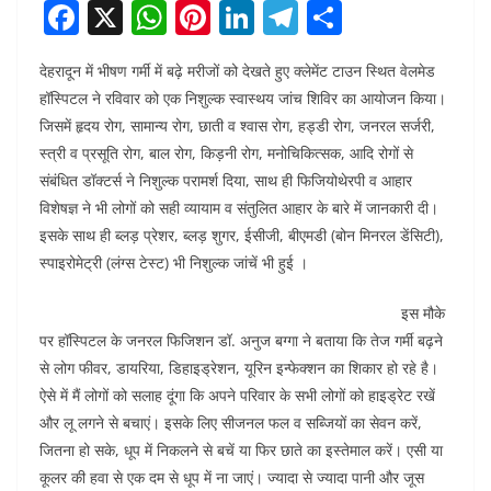
F
X
W
Pi
Li
T
S
a
h
nt
n
el
h
देहरादून में भीषण गर्मी में बढ़े मरीजों को देखते हुए क्लेमेंट टाउन स्थित वेलमेड
c
at
er
k
e
ar
हॉस्पिटल ने रविवार को एक निशुल्क स्वास्थय जांच शिविर का आयोजन किया।
e
s
e
e
gr
e
जिसमें हृदय रोग, सामान्य रोग, छाती व श्वास रोग, हड्डी रोग, जनरल सर्जरी,
b
A
st
dI
a
स्त्री व प्रसूति रोग, बाल रोग, किड़नी रोग, मनोचिकित्सक, आदि रोगों से
o
p
n
m
संबंधित डॉक्टर्स ने निशुल्क परामर्श दिया, साथ ही फिजियोथेरपी व आहार
विशेषज्ञ ने भी लोगों को सही व्यायाम व संतुलित आहार के बारे में जानकारी दी।
o
p
इसके साथ ही ब्लड़ प्रेशर, ब्लड़ शुगर, ईसीजी, बीएमडी (बोन मिनरल डेंसिटी),
k
स्पाइरोमेट्री (लंग्स टेस्ट) भी निशुल्क जांचें भी हुई ।
इस मौके
पर हॉस्पिटल के जनरल फिजिशन डॉ. अनुज बग्गा ने बताया कि तेज गर्मी बढ़ने
से लोग फीवर, डायरिया, डिहाइड्रेशन, यूरिन इन्फेक्शन का शिकार हो रहे है।
ऐसे में मैं लोगों को सलाह दूंगा कि अपने परिवार के सभी लोगों को हाइड्रेट रखें
और लू लगने से बचाएं। इसके लिए सीजनल फल व सब्जियों का सेवन करें,
जितना हो सके, धूप में निकलने से बचें या फिर छाते का इस्तेमाल करें। एसी या
कूलर की हवा से एक दम से धूप में ना जाएं। ज्यादा से ज्यादा पानी और जूस