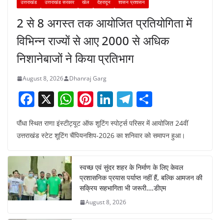
उत्तराखंड
उत्तराखंड सरकार
खेल
देहरादून
शासन प्रशासन
2 से 8 अगस्त तक आयोजित प्रतियोगिता में
विभिन्न राज्यों से आए 2000 से अधिक
निशानेबाजों ने किया प्रतिभाग
August 8, 2026
Dhanraj Garg
F
X
W
Pi
Li
T
S
a
h
nt
n
el
h
पौंधा स्थित राणा इंस्टीट्यूट ऑफ शूटिंग स्पोर्ट्स परिसर में आयोजित 24वीं
c
at
er
k
e
ar
उत्तराखंड स्टेट शूटिंग चैंपियनशिप-2026 का शनिवार को समापन हुआ।
e
s
e
e
gr
e
b
A
st
dI
a
स्वच्छ एवं सुंदर शहर के निर्माण के लिए केवल
o
p
n
m
प्रशासनिक प्रयास पर्याप्त नहीं हैं, बल्कि आमजन की
o
p
सक्रिय सहभागिता भी जरूरी….डीएम
August 8, 2026
k