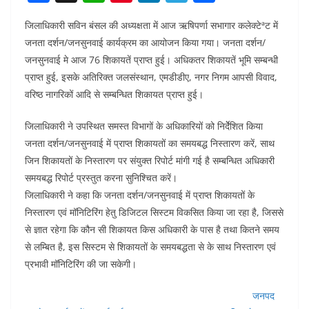
a
h
nt
n
el
h
जिलाधिकारी सविन बंसल की अध्यक्षता में आज ऋषिपर्णा सभागार कलेक्टेªट में
c
at
er
k
e
ar
जनता दर्शन/जनसुनवाई कार्यक्रम का आयोजन किया गया। जनता दर्शन/
e
s
e
e
gr
e
जनसुनवाई मे आज 76 शिकायतें प्राप्त हुई। अधिकतर शिकायतें भूमि सम्बन्धी
b
A
st
dI
a
प्राप्त हुई, इसके अतिरिक्त जलसंस्थान, एमडीडीए, नगर निगम आपसी विवाद,
o
p
n
m
वरिष्ठ नागरिकों आदि से सम्बन्धित शिकायत प्राप्त हुई।
o
p
जिलाधिकारी ने उपस्थित समस्त विभागों के अधिकारियों को निर्देेशित किया
k
जनता दर्शन/जनसुनवाई में प्राप्त शिकायतों का समयबद्ध निस्तारण करें, साथ
जिन शिकायतों के निस्तारण पर संयुक्त रिपोर्ट मांगी गई है सम्बन्धित अधिकारी
समयबद्ध रिपोर्ट प्रस्तुत करना सुनिश्चित करें।
जिलाधिकारी ने कहा कि जनता दर्शन/जनसुनवाई में प्राप्त शिकायतों के
निस्तारण एवं मॉनिटिरिंग हेतु डिजिटल सिस्टम विकसित किया जा रहा है, जिससे
से ज्ञात रहेगा कि कौन सी शिकायत किस अधिकारी के पास है तथा कितने समय
से लम्बित है, इस सिस्टम से शिकायतों के समयबद्धता से के साथ निस्तारण एवं
प्रभावी मॉनिटिरिंग की जा सकेगी।
जनपद