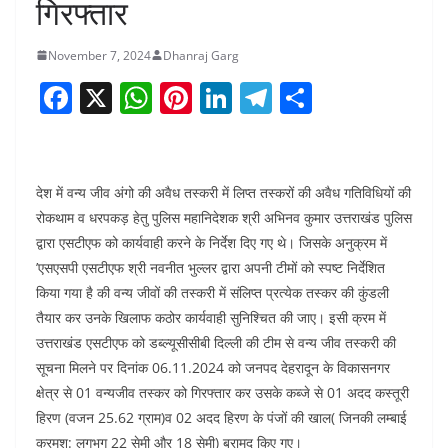
गिरफ्तार
November 7, 2024
Dhanraj Garg
F
X
W
Pi
Li
T
S
a
h
nt
n
el
h
c
at
er
k
e
ar
e
s
e
e
gr
e
देश में वन्य जीव अंगो की अवैध तस्करी में लिप्त तस्करों की अवैध गतिविधियों की
b
A
st
dI
a
रोकथाम व धरपकड़ हेतु पुलिस महानिदेशक श्री अभिनव कुमार उत्तराखंड पुलिस
द्वारा एसटीएफ को कार्यवाही करने के निर्देश दिए गए थे। जिसके अनुक्रम में
o
p
n
m
’एसएसपी एसटीएफ श्री नवनीत भुल्लर द्वारा अपनी टीमों को स्पष्ट निर्देशित
o
p
किया गया है की वन्य जीवों की तस्करी में संलिप्त प्रत्येक तस्कर की कुंडली
k
तैयार कर उनके खिलाफ कठोर कार्यवाही सुनिश्चित की जाए। इसी क्रम में
उत्तराखंड एसटीएफ को डब्ल्यूसीसीबी दिल्ली की टीम से वन्य जीव तस्करी की
सूचना मिलने पर दिनांक 06.11.2024 को जनपद देहरादून के विकासनगर
क्षेत्र से 01 वन्यजीव तस्कर को गिरफ्तार कर उसके कब्जे से 01 अदद कस्तूरी
हिरण (वजन 25.62 ग्राम)व 02 अदद हिरण के पंजों की खाल( जिनकी लम्बाई
क्रमश: लगभग 22 सेमी और 18 सेमी) बरामद किए गए।