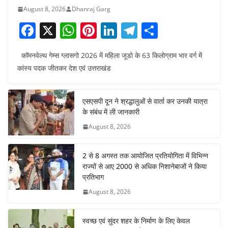
August 8, 2026
Dhanraj Garg
F
X
W
Pi
Li
T
S
a
h
nt
n
el
h
कॉमनवेल्थ गेम्स ग्लासगो 2026 में महिला जूडो के 63 किलोग्राम भार वर्ग में
c
at
er
k
e
ar
कांस्य पदक जीतकर देश एवं उत्तराखंड
e
s
e
e
gr
e
b
A
st
dI
a
एसएसपी दून ने श्रद्धालुओं से वार्ता कर उनकी यात्रा
o
p
n
m
के संबंध में ली जानकारी
o
p
August 8, 2026
k
2 से 8 अगस्त तक आयोजित प्रतियोगिता में विभिन्न
राज्यों से आए 2000 से अधिक निशानेबाजों ने किया
प्रतिभाग
August 8, 2026
स्वच्छ एवं सुंदर शहर के निर्माण के लिए केवल