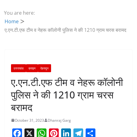
You are here:
Home
ए.एन.टी.एफ टीम व नेहरू कॉलोनी पुलिस ने की 1210 ग्राम चरस बरामद
उत्तराखंड
क्राइम
देहरादून
ए.एन.टी.एफ टीम व नेहरू कॉलोनी
पुलिस ने की 1210 ग्राम चरस
बरामद
October 31, 2023
Dhanraj Garg
F
X
W
Pi
Li
T
S