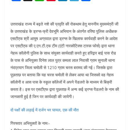
a
h
nt
n
el
h
c
at
er
k
e
ar
e
s
e
e
gr
e
उत्तराखंड राज्य में बढ़ते नशे की प्रवृति की रोकथाम हेतु माननीय मुख्यमंत्री जी
b
A
st
dI
a
के उत्तराखंड के ड्रग्स-फ्री देवभूमि अभियान के अंतर्गत वरिष्ठ पुलिस अधीक्षक
एसटीएफ श्री आयुष अग्रवाल द्वारा ड्रग्स के खिलाफ कार्यवाही करने के आदेश
o
p
n
m
पर एसटीएफ की ए.एन.टी.एफ टीम (एंटी नारकोटिक्स टास्क फोर्स) द्वारा थाना
o
p
नेहरू कॉलोनी पुलिस के साथ संयुक्त कार्यवाही करते हुए हरिद्वार बाई पास रोड
k
के पास से अभियुक्त दिनेश लाल पुत्र कमला लाल निवासी ग्राम सुनाली थाना
नंदप्रयाग जिला चमोली से 1210 ग्राम चरस बरामद की गई। जिसके द्वारा
पूछताछ पर बताया कि यह चरस चमोली से लेकर आया था जिसको वह नेहरू
कॉलोनी व आस पास के स्कूल कॉलेजों में अपने पैडलरो के माध्यम से बिक्री
करता है। इस पर एसटीएफ द्वारा पूछताछ में अन्य कई ड्रग्स पैडलरो के नाम की
जानकारी हुई है जिन पर कार्यवाही की जायेगी।
दो पक्षों की लड़ाई में दर्जन भर घायल, एक की मौत
गिरफ्तार अभियुक्तों के नामः-