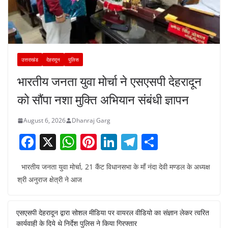
उत्तराखंड
देहरादून
पुलिस
भारतीय जनता युवा मोर्चा ने एसएसपी देहरादून
को सौंपा नशा मुक्ति अभियान संबंधी ज्ञापन
August 6, 2026
Dhanraj Garg
F
X
W
Pi
Li
T
S
a
h
nt
n
el
h
भारतीय जनता युवा मोर्चा, 21 कैंट विधानसभा के माँ नंदा देवी मण्डल के अध्यक्ष
c
at
er
k
e
ar
श्री अनुराज क्षेत्री ने आज
e
s
e
e
gr
e
b
A
st
dI
a
एसएसपी देहरादून द्वारा सोशल मीडिया पर वायरल वीडियो का संज्ञान लेकर त्वरित
o
p
n
m
कार्यवाही के दिये थे निर्देश पुलिस ने किया गिरफ्तार