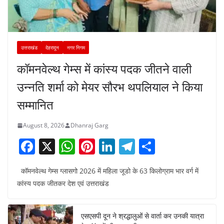
उत्तराखंड
देहरादून
नगर निगम
कॉमनवेल्थ गेम्स में कांस्य पदक जीतने वाली
उन्नति शर्मा को मेयर सौरभ थपलियाल ने किया
सम्मानित
August 8, 2026
Dhanraj Garg
F
X
W
Pi
Li
T
S
a
h
nt
n
el
h
कॉमनवेल्थ गेम्स ग्लासगो 2026 में महिला जूडो के 63 किलोग्राम भार वर्ग में
c
at
er
k
e
ar
कांस्य पदक जीतकर देश एवं उत्तराखंड
e
s
e
e
gr
e
b
A
st
dI
a
एसएसपी दून ने श्रद्धालुओं से वार्ता कर उनकी यात्रा