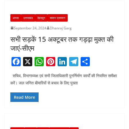
o
p
k
आपदा
उत्तराखंड
देहरादून
शासन प्रशासन
September 24, 2024
Dhanraj Garg
सभी सड़कें 15 अक्टूबर तक गड्ढ़ा मुक्त की
जाएं-सीएम
F
X
W
Pi
Li
T
S
a
h
nt
n
el
h
सचिव, विभागाध्यक्ष एवं सभी जिलाधिकारी पुनर्निर्माण कार्यों की नियमित समीक्षा
c
at
er
k
e
ar
करें। जल जनित बीमारियों से बचाव के लिए पुख्ता
e
s
e
e
gr
e
b
A
st
dI
a
Read More
o
p
n
m
o
p
k