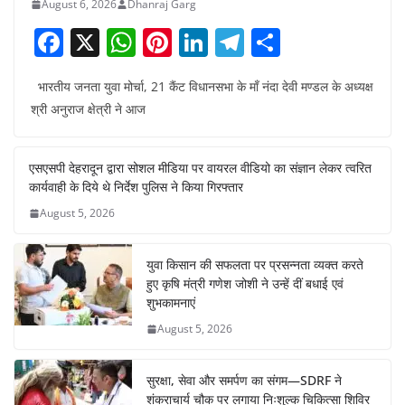
August 6, 2026
Dhanraj Garg
F
X
W
Pi
Li
T
S
a
h
nt
n
el
h
भारतीय जनता युवा मोर्चा, 21 कैंट विधानसभा के माँ नंदा देवी मण्डल के अध्यक्ष
c
at
er
k
e
ar
श्री अनुराज क्षेत्री ने आज
e
s
e
e
gr
e
b
A
st
dI
a
एसएसपी देहरादून द्वारा सोशल मीडिया पर वायरल वीडियो का संज्ञान लेकर त्वरित
o
p
n
m
कार्यवाही के दिये थे निर्देश पुलिस ने किया गिरफ्तार
o
p
August 5, 2026
k
युवा किसान की सफलता पर प्रसन्नता व्यक्त करते
हुए कृषि मंत्री गणेश जोशी ने उन्हें दीं बधाई एवं
शुभकामनाएं
August 5, 2026
सुरक्षा, सेवा और समर्पण का संगम—SDRF ने
शंकराचार्य चौक पर लगाया निःशुल्क चिकित्सा शिविर