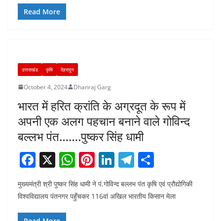
b
A
st
dI
a
Read More
o
p
n
m
o
p
k
उत्तराखंड
कृषि
देहरादून
October 4, 2024
Dhanraj Garg
भारत में हरित क्रांति के अग्रदूत के रूप में
अपनी एक अलग पहचान बनाने वाले गोविन्द
बल्लभ पंत…….पुष्कर सिंह धामी
F
X
W
Pi
Li
T
S
a
h
nt
n
el
h
मुख्यमंत्री श्री पुष्कर सिंह धामी ने पं.गोविन्द बल्लभ पंत कृषि एवं प्रौद्योगिकी
c
at
er
k
e
ar
विश्वविद्यालय पंतनगर पहुँचकर 116वां अखिल भारतीय किसान मेला
e
s
e
e
gr
e
Read More