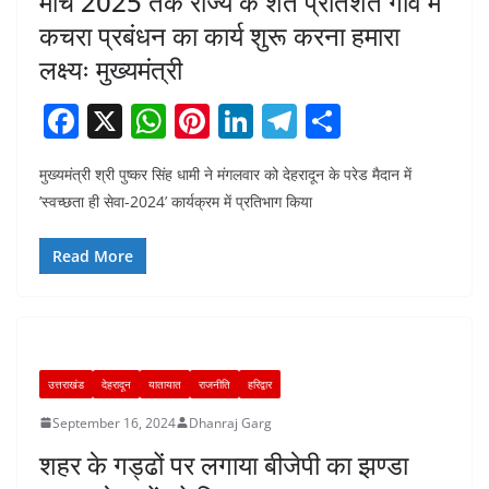
मार्च 2025 तक राज्य के शत प्रतिशत गांव में
कचरा प्रबंधन का कार्य शुरू करना हमारा
लक्ष्यः मुख्यमंत्री
F
X
W
Pi
Li
T
S
a
h
nt
n
el
h
मुख्यमंत्री श्री पुष्कर सिंह धामी ने मंगलवार को देहरादून के परेड मैदान में
c
at
er
k
e
ar
’स्वच्छता ही सेवा-2024’ कार्यक्रम में प्रतिभाग किया
e
s
e
e
gr
e
b
A
st
dI
a
Read More
o
p
n
m
o
p
k
उत्तराखंड
देहरादून
यातायात
राजनीति
हरिद्वार
September 16, 2024
Dhanraj Garg
शहर के गड्ढों पर लगाया बीजेपी का झण्डा