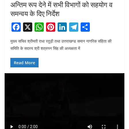
अन्तिम रूप देने में सभी विभागों को सहयोग व
समन्वय के दिए निर्देश
F
X
W
Pi
Li
T
S
a
h
nt
n
el
h
मुख्य सचिव श्रीमती राधा रतूड़ी तथा उत्तराखण्ड समान नागरिक संहिता की
c
at
er
k
e
ar
समिति के सदस्य श्री शत्रुघ्न सिंह की अध्यक्षता में
e
s
e
e
gr
e
b
A
st
dI
a
Read More
o
p
n
m
o
p
k