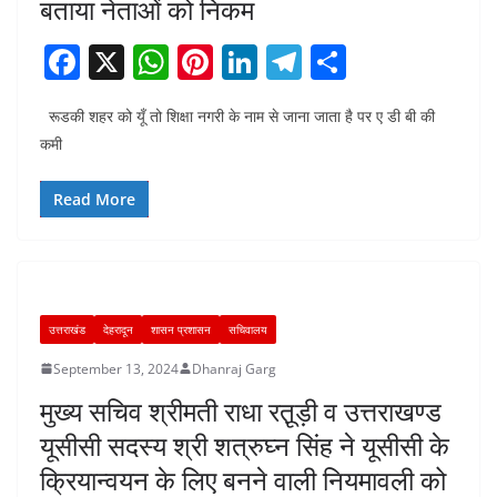
बताया नेताओं को निकम
F
X
W
Pi
Li
T
S
a
h
nt
n
el
h
रूडकी शहर को यूँ तो शिक्षा नगरी के नाम से जाना जाता है पर ए डी बी की
c
at
er
k
e
ar
कमी
e
s
e
e
gr
e
b
A
st
dI
a
Read More
o
p
n
m
o
p
k
उत्तराखंड
देहरादून
शासन प्रशासन
सचिवालय
September 13, 2024
Dhanraj Garg
मुख्य सचिव श्रीमती राधा रतू़ड़ी व उत्तराखण्ड
यूसीसी सदस्य श्री शत्रुघ्न सिंह ने यूसीसी के
क्रियान्वयन के लिए बनने वाली नियमावली को