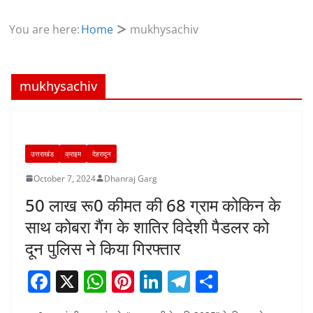
You are here:
Home
mukhysachiv
mukhysachiv
उत्तराखंड
क्राइम
देहरादून
October 7, 2024
Dhanraj Garg
50 लाख रू0 कीमत की 68 ग्राम कोकिन के
साथ कोबरा गैंग के शातिर विदेशी पैडलर को
दून पुलिस ने किया गिरफ्तार
F
X
W
Pi
Li
T
S
a
h
nt
n
el
h