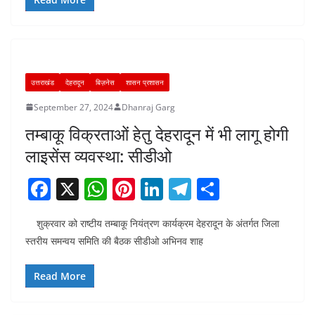
b
A
st
dI
a
o
p
n
m
o
p
k
उत्तराखंड
देहरादून
बिज़नेस
शासन प्रशासन
September 27, 2024
Dhanraj Garg
तम्बाकू विक्रताओं हेतु देहरादून में भी लागू होगी
लाइसेंस व्यवस्था: सीडीओ
F
X
W
Pi
Li
T
S
a
h
nt
n
el
h
शुक्रवार को राष्टीय तम्बाकू नियंत्रण कार्यक्रम देहरादून के अंतर्गत जिला
c
at
er
k
e
ar
स्तरीय समन्वय समिति की बैठक सीडीओ अभिनव शाह
e
s
e
e
gr
e
b
A
st
dI
a
Read More
o
p
n
m