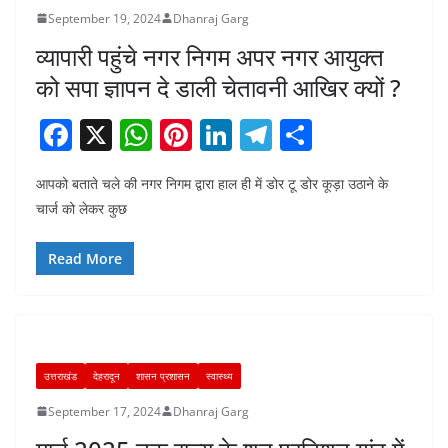
September 19, 2024
Dhanraj Garg
व्यापारी पहुंचे नगर निगम अपर नगर आयुक्त
को सपा ज्ञापन दे डाली चेतावनी आखिर क्यों ?
F
X
W
Pi
Li
T
S
a
h
nt
n
el
h
आपको बताते चले की नगर निगम द्वारा हाल ही में डोर टू डोर कूड़ा उठाने के
c
at
er
k
e
ar
चार्ज को लेकर कुछ
e
s
e
e
gr
e
b
A
st
dI
a
Read More
o
p
n
m
o
p
k
उत्तराखंड
देहरादून
शासन प्रशासन
स्वास्थ्य
September 17, 2024
Dhanraj Garg