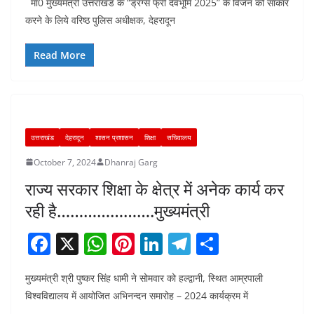
मा0 मुख्यमंत्री उत्तराखंड के “ड्रग्स फ्री देवभूमि 2025” के विजन को साकार
c
at
er
k
e
ar
करने के लिये वरिष्ठ पुलिस अधीक्षक, देहरादून
e
s
e
e
gr
e
b
A
st
dI
a
Read More
o
p
n
m
o
p
k
उत्तराखंड
देहरादून
शासन प्रशासन
शिक्षा
सचिवालय
October 7, 2024
Dhanraj Garg
राज्य सरकार शिक्षा के क्षेत्र में अनेक कार्य कर
रही है………………….मुख्यमंत्री
F
X
W
Pi
Li
T
S
a
h
nt
n
el
h
मुख्यमंत्री श्री पुष्कर सिंह धामी ने सोमवार को हल्द्वानी, स्थित आम्रपाली
c
at
er
k
e
ar
विश्वविद्यालय में आयोजित अभिनन्दन समारोह – 2024 कार्यक्रम में
e
s
e
e
gr
e