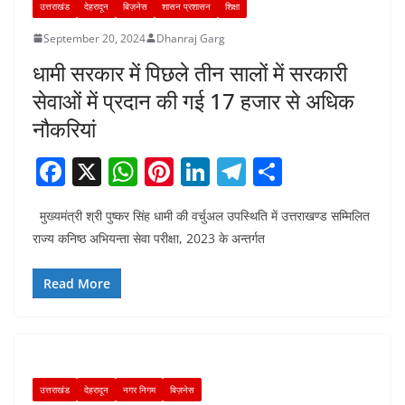
उत्तराखंड
देहरादून
बिज़नेस
शासन प्रशासन
शिक्षा
September 20, 2024
Dhanraj Garg
धामी सरकार में पिछले तीन सालों में सरकारी
सेवाओं में प्रदान की गई 17 हजार से अधिक
नौकरियां
F
X
W
Pi
Li
T
S
a
h
nt
n
el
h
मुख्यमंत्री श्री पुष्कर सिंह धामी की वर्चुअल उपस्थिति में उत्तराखण्ड सम्मिलित
c
at
er
k
e
ar
राज्य कनिष्ठ अभियन्ता सेवा परीक्षा, 2023 के अन्तर्गत
e
s
e
e
gr
e
b
A
st
dI
a
Read More
o
p
n
m
o
p
k
उत्तराखंड
देहरादून
नगर निगम
बिज़नेस