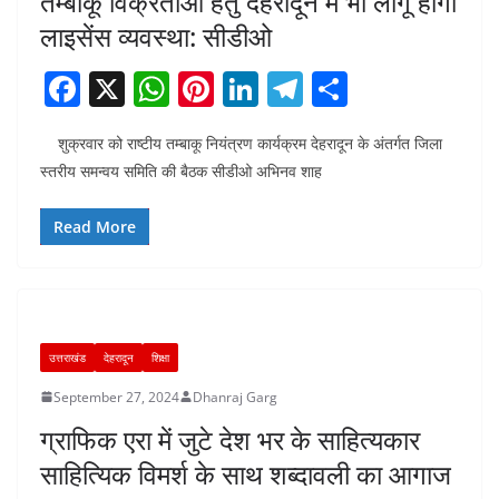
तम्बाकू विक्रताओं हेतु देहरादून में भी लागू होगी
लाइसेंस व्यवस्था: सीडीओ
F
X
W
Pi
Li
T
S
a
h
nt
n
el
h
शुक्रवार को राष्टीय तम्बाकू नियंत्रण कार्यक्रम देहरादून के अंतर्गत जिला
c
at
er
k
e
ar
स्तरीय समन्वय समिति की बैठक सीडीओ अभिनव शाह
e
s
e
e
gr
e
b
A
st
dI
a
Read More
o
p
n
m
o
p
k
उत्तराखंड
देहरादून
शिक्षा
September 27, 2024
Dhanraj Garg
ग्राफिक एरा में जुटे देश भर के साहित्यकार
साहित्यिक विमर्श के साथ शब्दावली का आगाज