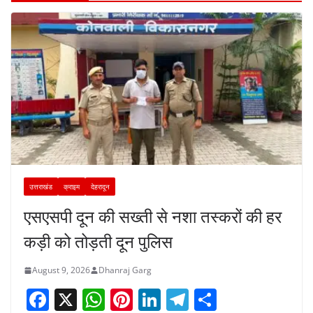
उत्तराखंड
क्राइम
देहरादून
एसएसपी दून की सख्ती से नशा तस्करों की हर
कड़ी को तोड़ती दून पुलिस
August 9, 2026
Dhanraj Garg
F
X
W
Pi
Li
T
S