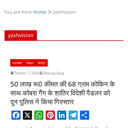
You are here:
Home
yashvision
yashvision
उत्तराखंड
क्राइम
देहरादून
October 7, 2024
Dhanraj Garg
50 लाख रू0 कीमत की 68 ग्राम कोकिन के
साथ कोबरा गैंग के शातिर विदेशी पैडलर को
दून पुलिस ने किया गिरफ्तार
F
X
W
Pi
Li
T
S
a
h
nt
n
el
h