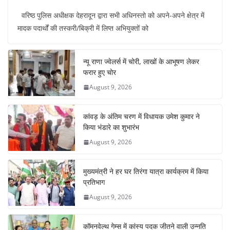
a
h
nt
n
el
h
वरिष्ठ पुलिस अधीक्षक देहरादून द्वारा सभी अधिनस्तो को अपने-अपने क्षेत्र में
c
at
er
k
e
ar
मादक पदार्थों की तस्करी/बिक्री में लिप्त अभियुक्तों को
e
s
e
e
gr
e
b
A
st
dI
a
न्यू राणा ज्वेलर्स में चोरी, लाखों के आभूषण लेकर
o
p
n
m
फरार हुए चोर
o
p
August 9, 2026
k
कांवड़ के अंतिम चरण में विधायक उमेश कुमार ने
किया भंडारे का शुभारंभ
August 9, 2026
मुख्यमंत्री ने हर घर तिरंगा यात्रा कार्यक्रम में किया
प्रतिभाग
August 9, 2026
कॉमनवेल्थ गेम्स में कांस्य पदक जीतने वाली उन्नति