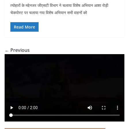
a
h
nt
n
el
h
त्योहारों के मद्देनजर जीएसटी विभाग ने चलाया विशेष अभियान आशा रोड़ी
c
at
er
k
e
ar
चेकपोस्ट पर चलाया गया विशेष अभियान सभी वाहनों को
e
s
e
e
gr
e
b
A
st
dI
a
Read More
o
p
n
m
o
p
← Previous
k