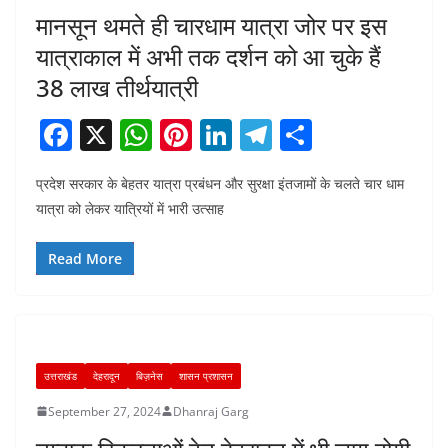
मानसून थमते ही चारधाम यात्रा जोर पर इस
यात्राकाल में अभी तक दर्शन को आ चुके हैं
38 लाख तीर्थयात्री
F
X
W
Pi
Li
T
S
a
h
nt
n
el
h
प्रदेश सरकार के बेहतर यात्रा प्रबंधन और सुरक्षा इंतजामों के चलते चार धाम
c
at
er
k
e
ar
यात्रा को लेकर यात्रियों में भारी उत्साह
e
s
e
e
gr
e
b
A
st
dI
a
Read More
o
p
n
m
o
p
k
उत्तराखंड
देहरादून
बिज़नेस
शासन प्रशासन
September 27, 2024
Dhanraj Garg