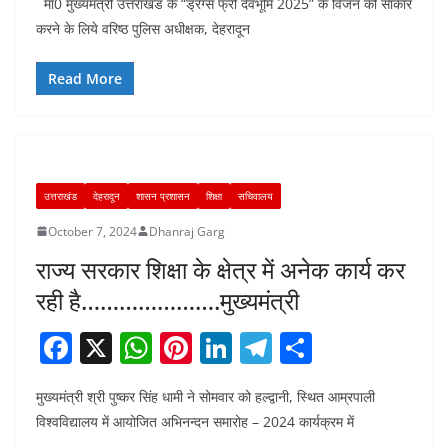
मा0 मुख्यमंत्री उत्तराखंड के “ड्रग्स फ्री देवभूमि 2025” के विजन को साकार
c
at
er
k
e
ar
करने के लिये वरिष्ठ पुलिस अधीक्षक, देहरादून
e
s
e
e
gr
e
b
A
st
dI
a
Read More
o
p
n
m
o
p
k
उत्तराखंड
देहरादून
शासन प्रशासन
शिक्षा
सचिवालय
October 7, 2024
Dhanraj Garg
राज्य सरकार शिक्षा के क्षेत्र में अनेक कार्य कर
रही है………………….मुख्यमंत्री
F
X
W
Pi
Li
T
S
a
h
nt
n
el
h
मुख्यमंत्री श्री पुष्कर सिंह धामी ने सोमवार को हल्द्वानी, स्थित आम्रपाली
c
at
er
k
e
ar
विश्वविद्यालय में आयोजित अभिनन्दन समारोह – 2024 कार्यक्रम में
e
s
e
e
gr
e