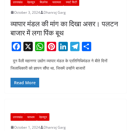
उत्तराखंड
देहरादून
बिज़नेस
यातायात
स्मार्ट सिटी
October 3, 2024
Dhanraj Garg
व्यापार मंडल की मांग का दिखा असर। पलटन
बाजार में लगा पिंक बूथ
F
X
W
Pi
Li
T
S
a
h
nt
n
el
h
दून वैली महानगर उद्योग व्यापार मंडल के प्रतिनिधिमंडल ने बीते दिनों
c
at
er
k
e
ar
जिलाधिकारी को ज्ञापन सौंपा था, जिसमें उन्होंने बाजारों
e
s
e
e
gr
e
b
A
st
dI
a
Read More
o
p
n
m
o
p
k
उत्तराखंड
चारधाम
देहरादून
October 1, 2024
Dhanraj Garg