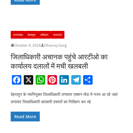
b
A
st
dI
a
o
p
n
m
o
p
k
उत्तराखंड
देहरादून
परिवहन
यातायात
October 4, 2024
Dhanraj Garg
जिलाधिकारी अचानक पहुंचे आरटीओ का
कार्यालय दलालों में मची खलबली
F
X
W
Pi
Li
T
S
a
h
nt
n
el
h
देहरादून के नवनियुक्त जिलाधिकारी लगातार एक्शन मोड में नजर आ रहे जहां
c
at
er
k
e
ar
लगातार जिलाधिकारी सरकारी दफ्तरों का निरीक्षण कर रहे
e
s
e
e
gr
e
b
A
st
dI
a
Read More
o
p
n
m