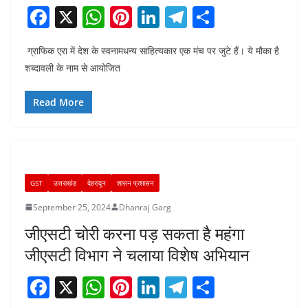
F
X
W
Pi
Li
T
S
a
h
nt
n
el
h
ग्राफिक एरा में देश के स्वनामधन्य साहित्यकार एक मंच पर जुटे हैं। ये मौका है
c
at
er
k
e
ar
शब्दावली के नाम से आयोजित
e
s
e
e
gr
e
b
A
st
dI
a
Read More
o
p
n
m
o
p
k
GST
उत्तराखंड
देहरादून
शासन प्रशासन
September 25, 2024
Dhanraj Garg
जीएसटी चोरी करना पड़ सकता है महंगा
जीएसटी विभाग ने चलाया विशेष अभियान
F
X
W
Pi
Li
T
S