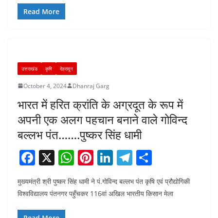
b
A
st
dI
a
Read More
o
p
n
m
o
p
k
उत्तराखंड
कृषि
देहरादून
October 4, 2024
Dhanraj Garg
भारत में हरित क्रांति के अग्रदूत के रूप में
अपनी एक अलग पहचान बनाने वाले गोविन्द
बल्लभ पंत…….पुष्कर सिंह धामी
F
X
W
Pi
Li
T
S
a
h
nt
n
el
h
मुख्यमंत्री श्री पुष्कर सिंह धामी ने पं.गोविन्द बल्लभ पंत कृषि एवं प्रौद्योगिकी
c
at
er
k
e
ar
विश्वविद्यालय पंतनगर पहुँचकर 116वां अखिल भारतीय किसान मेला
e
s
e
e
gr
e
Read More