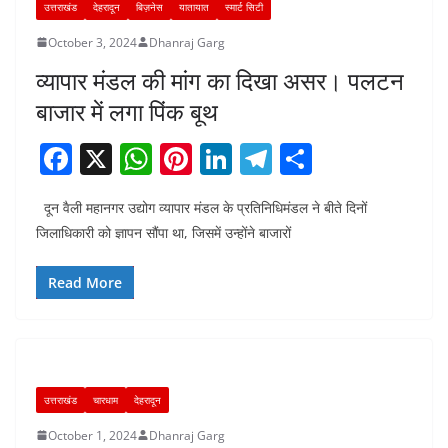
उत्तराखंड
देहरादून
बिज़नेस
यातायात
स्मार्ट सिटी
October 3, 2024
Dhanraj Garg
व्यापार मंडल की मांग का दिखा असर। पलटन
बाजार में लगा पिंक बूथ
F
X
W
Pi
Li
T
S
a
h
nt
n
el
h
दून वैली महानगर उद्योग व्यापार मंडल के प्रतिनिधिमंडल ने बीते दिनों
c
at
er
k
e
ar
जिलाधिकारी को ज्ञापन सौंपा था, जिसमें उन्होंने बाजारों
e
s
e
e
gr
e
b
A
st
dI
a
Read More
o
p
n
m
o
p
k
उत्तराखंड
चारधाम
देहरादून
October 1, 2024
Dhanraj Garg