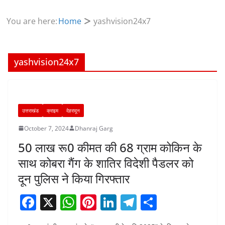
You are here:
Home
yashvision24x7
yashvision24x7
उत्तराखंड
क्राइम
देहरादून
October 7, 2024
Dhanraj Garg
50 लाख रू0 कीमत की 68 ग्राम कोकिन के
साथ कोबरा गैंग के शातिर विदेशी पैडलर को
दून पुलिस ने किया गिरफ्तार
F
X
W
Pi
Li
T
S
a
h
nt
n
el
h