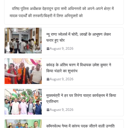
a
h
nt
n
el
h
वरिष्ठ पुलिस अधीक्षक देहरादून द्वारा सभी अधिनस्तो को अपने-अपने क्षेत्र में
c
at
er
k
e
ar
मादक पदार्थों की तस्करी/बिक्री में लिप्त अभियुक्तों को
e
s
e
e
gr
e
b
A
st
dI
a
न्यू राणा ज्वेलर्स में चोरी, लाखों के आभूषण लेकर
o
p
n
m
फरार हुए चोर
o
p
August 9, 2026
k
कांवड़ के अंतिम चरण में विधायक उमेश कुमार ने
किया भंडारे का शुभारंभ
August 9, 2026
मुख्यमंत्री ने हर घर तिरंगा यात्रा कार्यक्रम में किया
प्रतिभाग
August 9, 2026
कॉमनवेल्थ गेम्स में कांस्य पदक जीतने वाली उन्नति