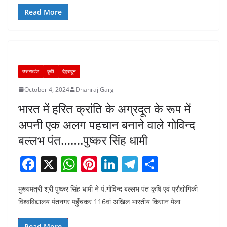
b
A
st
dI
a
Read More
o
p
n
m
o
p
k
उत्तराखंड
कृषि
देहरादून
October 4, 2024
Dhanraj Garg
भारत में हरित क्रांति के अग्रदूत के रूप में
अपनी एक अलग पहचान बनाने वाले गोविन्द
बल्लभ पंत…….पुष्कर सिंह धामी
F
X
W
Pi
Li
T
S
a
h
nt
n
el
h
मुख्यमंत्री श्री पुष्कर सिंह धामी ने पं.गोविन्द बल्लभ पंत कृषि एवं प्रौद्योगिकी
c
at
er
k
e
ar
विश्वविद्यालय पंतनगर पहुँचकर 116वां अखिल भारतीय किसान मेला
e
s
e
e
gr
e
Read More