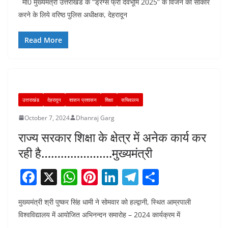
मा0 मुख्यमंत्री उत्तराखंड के “ड्रग्स फ्री देवभूमि 2025” के विजन को साकार
c
at
er
k
e
ar
करने के लिये वरिष्ठ पुलिस अधीक्षक, देहरादून
e
s
e
e
gr
e
b
A
st
dI
a
Read More
o
p
n
m
o
p
k
उत्तराखंड
देहरादून
शासन प्रशासन
शिक्षा
सचिवालय
October 7, 2024
Dhanraj Garg
राज्य सरकार शिक्षा के क्षेत्र में अनेक कार्य कर
रही है………………….मुख्यमंत्री
F
X
W
Pi
Li
T
S
a
h
nt
n
el
h
मुख्यमंत्री श्री पुष्कर सिंह धामी ने सोमवार को हल्द्वानी, स्थित आम्रपाली
c
at
er
k
e
ar
विश्वविद्यालय में आयोजित अभिनन्दन समारोह – 2024 कार्यक्रम में
e
s
e
e
gr
e