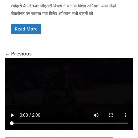
a
h
nt
n
el
h
त्योहारों के मद्देनजर जीएसटी विभाग ने चलाया विशेष अभियान आशा रोड़ी
c
at
er
k
e
ar
चेकपोस्ट पर चलाया गया विशेष अभियान सभी वाहनों को
e
s
e
e
gr
e
b
A
st
dI
a
Read More
o
p
n
m
o
p
← Previous
k