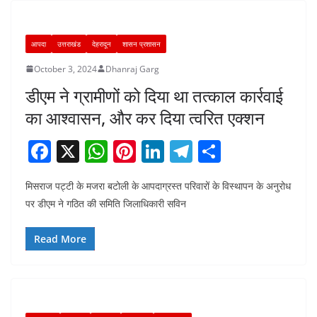
o
p
k
आपदा
उत्तराखंड
देहरादून
शासन प्रशासन
October 3, 2024
Dhanraj Garg
डीएम ने ग्रामीणों को दिया था तत्काल कार्रवाई
का आश्वासन, और कर दिया त्वरित एक्शन
F
X
W
Pi
Li
T
S
a
h
nt
n
el
h
मिसराज पट्टी के मजरा बटोली के आपदाग्रस्त परिवारों के विस्थापन के अनुरोध
c
at
er
k
e
ar
पर डीएम ने गठित की समिति जिलाधिकारी सविन
e
s
e
e
gr
e
b
A
st
dI
a
Read More
o
p
n
m
o
p
k