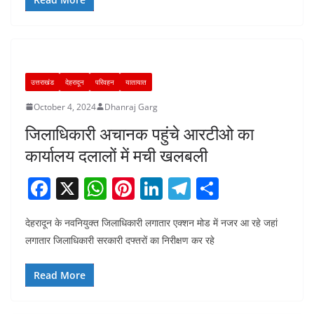
b
A
st
dI
a
o
p
n
m
o
p
k
उत्तराखंड
देहरादून
परिवहन
यातायात
October 4, 2024
Dhanraj Garg
जिलाधिकारी अचानक पहुंचे आरटीओ का
कार्यालय दलालों में मची खलबली
F
X
W
Pi
Li
T
S
a
h
nt
n
el
h
देहरादून के नवनियुक्त जिलाधिकारी लगातार एक्शन मोड में नजर आ रहे जहां
c
at
er
k
e
ar
लगातार जिलाधिकारी सरकारी दफ्तरों का निरीक्षण कर रहे
e
s
e
e
gr
e
b
A
st
dI
a
Read More
o
p
n
m