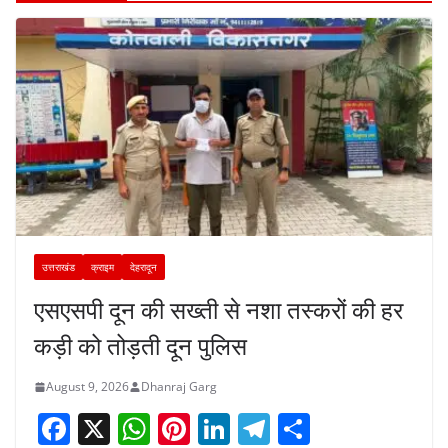
उत्तराखंड
क्राइम
देहरादून
एसएसपी दून की सख्ती से नशा तस्करों की हर
कड़ी को तोड़ती दून पुलिस
August 9, 2026
Dhanraj Garg
F
X
W
Pi
Li
T
S