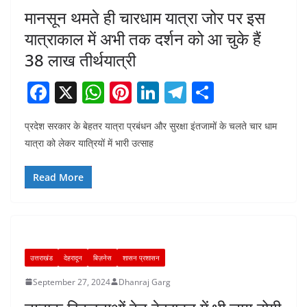
मानसून थमते ही चारधाम यात्रा जोर पर इस
यात्राकाल में अभी तक दर्शन को आ चुके हैं
38 लाख तीर्थयात्री
F
X
W
Pi
Li
T
S
a
h
nt
n
el
h
प्रदेश सरकार के बेहतर यात्रा प्रबंधन और सुरक्षा इंतजामों के चलते चार धाम
c
at
er
k
e
ar
यात्रा को लेकर यात्रियों में भारी उत्साह
e
s
e
e
gr
e
b
A
st
dI
a
Read More
o
p
n
m
o
p
k
उत्तराखंड
देहरादून
बिज़नेस
शासन प्रशासन
September 27, 2024
Dhanraj Garg