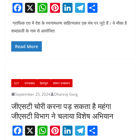
F
X
W
Pi
Li
T
S
a
h
nt
n
el
h
ग्राफिक एरा में देश के स्वनामधन्य साहित्यकार एक मंच पर जुटे हैं। ये मौका है
c
at
er
k
e
ar
शब्दावली के नाम से आयोजित
e
s
e
e
gr
e
b
A
st
dI
a
Read More
o
p
n
m
o
p
k
GST
उत्तराखंड
देहरादून
शासन प्रशासन
September 25, 2024
Dhanraj Garg
जीएसटी चोरी करना पड़ सकता है महंगा
जीएसटी विभाग ने चलाया विशेष अभियान
F
X
W
Pi
Li
T
S