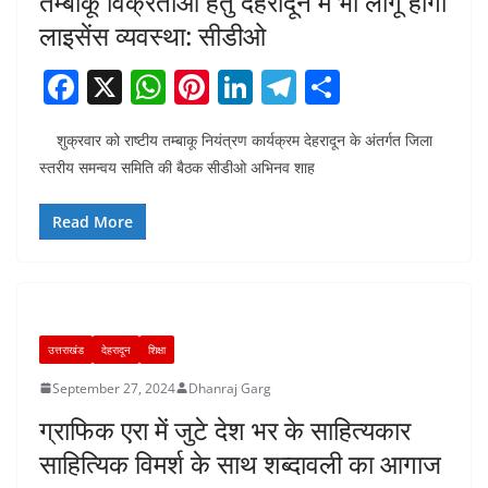
तम्बाकू विक्रताओं हेतु देहरादून में भी लागू होगी
लाइसेंस व्यवस्था: सीडीओ
F
X
W
Pi
Li
T
S
a
h
nt
n
el
h
शुक्रवार को राष्टीय तम्बाकू नियंत्रण कार्यक्रम देहरादून के अंतर्गत जिला
c
at
er
k
e
ar
स्तरीय समन्वय समिति की बैठक सीडीओ अभिनव शाह
e
s
e
e
gr
e
b
A
st
dI
a
Read More
o
p
n
m
o
p
k
उत्तराखंड
देहरादून
शिक्षा
September 27, 2024
Dhanraj Garg
ग्राफिक एरा में जुटे देश भर के साहित्यकार
साहित्यिक विमर्श के साथ शब्दावली का आगाज